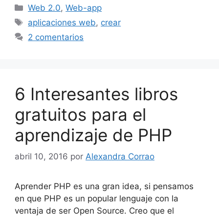
Categorías
Web 2.0
,
Web-app
Etiquetas
aplicaciones web
,
crear
2 comentarios
6 Interesantes libros
gratuitos para el
aprendizaje de PHP
abril 10, 2016
por
Alexandra Corrao
Aprender PHP es una gran idea, si pensamos
en que PHP es un popular lenguaje con la
ventaja de ser Open Source. Creo que el