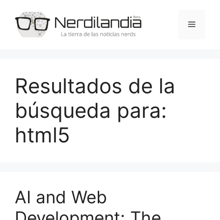
Saltar
al
Menú
contenido
Resultados de la
búsqueda para:
html5
AI and Web
Development: The