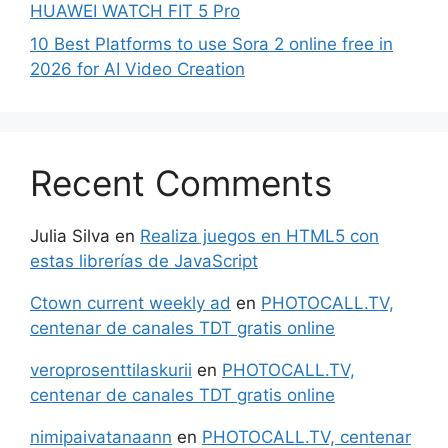
HUAWEI WATCH FIT 5 Pro
10 Best Platforms to use Sora 2 online free in
2026 for AI Video Creation
Recent Comments
Julia Silva
en
Realiza juegos en HTML5 con
estas librerías de JavaScript
Ctown current weekly ad
en
PHOTOCALL.TV,
centenar de canales TDT gratis online
veroprosenttilaskurii
en
PHOTOCALL.TV,
centenar de canales TDT gratis online
nimipaivatanaann
en
PHOTOCALL.TV, centenar