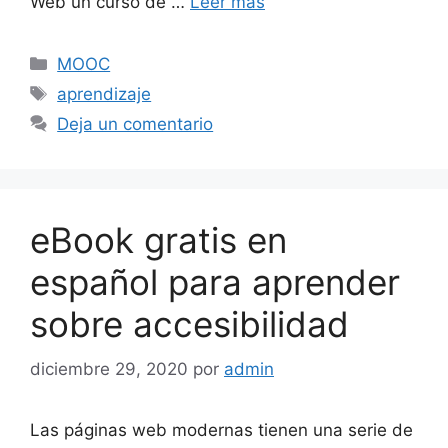
Web un curso de …
Leer más
Categorías
MOOC
Etiquetas
aprendizaje
Deja un comentario
eBook gratis en
español para aprender
sobre accesibilidad
diciembre 29, 2020
por
admin
Las páginas web modernas tienen una serie de