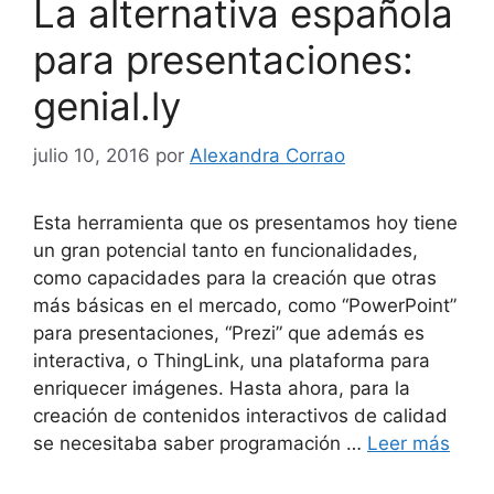
La alternativa española
para presentaciones:
genial.ly
julio 10, 2016
por
Alexandra Corrao
Esta herramienta que os presentamos hoy tiene
un gran potencial tanto en funcionalidades,
como capacidades para la creación que otras
más básicas en el mercado, como “PowerPoint”
para presentaciones, “Prezi” que además es
interactiva, o ThingLink, una plataforma para
enriquecer imágenes. Hasta ahora, para la
creación de contenidos interactivos de calidad
se necesitaba saber programación …
Leer más