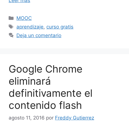
Leer más
Categorías
MOOC
Etiquetas
aprendizaje
,
curso gratis
Deja un comentario
Google Chrome
eliminará
definitivamente el
contenido flash
agosto 11, 2016
por
Freddy Gutierrez